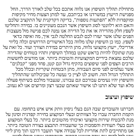
מתחילת תהליך השיפוץ אנו נלווה אתכם בכל שלב לאורך הדרך, החל
מפגישת הייעוץ במשרדנו או בביתכם, עד למתן הצעות מחיר מקיפות
ומוקפדות ללא "הפתעות נוספות", בדיקה דקדקנית של התקציב שלכם
והאם הוא רלוונטי לסוג השיפוץ אשר הנכם מעוניינים בו. במידה ותחליטו
לשפץ חלק מהדירה או את כל הדירה אנו נמנה לכם פגישה מול מעצב\ת
הפנים שלנו אשר יעזרו לכם לגבש החלטה לגבי איך, מה ואיפה כדאי
לשפץ. כמו כן השיפוץ שלנו מלווה בכל האישורים הדרושים וכלה בליווי
אדריכלי, ייעוץ מקצועי נלווה, מתן היתרים במידת הצורך ועוד. כל זאת על
מנת שתוכלו להיות בראש שקט במהלך השיפוץ ותהיו בטוחים שהדירה
שלכם נמצאת בידיים המקצועיות והטובות ביותר. אנו מודעים לחששות
הרבים הצפים לפני שיפוצים בהקיף גדול וגם קטן, פחד מפני "קבלנים"
אשר נעלמים לפני סיום העבודה, מתן הבטחות שקריות ובכלל מכל
התהליך הגדול הזה. חשוב לנו לציין כי נעשה כל שביכולתנו שהתהליך
והשיפוץ יהיו נעימים עבורכם וגם עבורנו, שנעבוד מולכם בשיתוף פעולה
מלא ועד שלא תתנו לנו אישור שאתם שבעי רצון ומרוצים אנו לא נעזוב.
שיפוץ ועיצוב
חברתנו והעובדים שבה הנם בעלי ניסיון וותק איש איש בתחומו. עם
הקמת החברה עברו כל הצוותים ובעלי המקצוע בחירה קפדנית וסינון על
מנת להבטיח שירות מקצועי ואיכותי מהטובים ביותר. כל בעלי המקצוע
הנם בעלי תעודות והסמכות כך שהעבודה תתבצע בצורה הטובה ביותר.
אנו מתחייבים לתת אחריות לכל עבודה אשר תועבר דרכנו תוך מתן ליווי