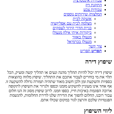
עבודות אינסטלציה
התקנת דק
עבודות צבע
המלצות/ שירותים נוספים
אזעקה לבית
מצלמה לבית עם אפליקציה
בניית חדרי קירור לעסקים
ביקורות איתי אילוז מנעולן
מנעולן באזור
מנעולן בכרמיאל
צור קשר
תפריט
תפריט
שיפוץ דירה
שיפוץ דירה יכול להיות תהליך מהנה ונעים או תהליך קשה ומעיק, הכל
תלוי את מי בוחרים לעבור אתכם את התהליך. שיפוץ מלווה בהוצאות
כספיות והשקעת זמן ולכן חשוב מאוד שתהיה תמורה גדולה להשקעה זו.
אף אחד אינו מעוניין להשקיע מזמנו וכספו ולגרור את השיפוץ לתקופה
ארוכה הפוגמת באיכות חייו, כספו וזמנו. לרוב שיפוץ מסוג זה הנו חלום
עבור רובנו, החלום להפוך את הדירה שלנו לדירת החלומות, להגשמת
הפנטזיות שלכם והרצון לגור במקום שכולו אתם.
ליווי השיפוץ