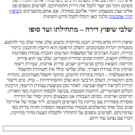
איש לכל לקוח עם אחד מנציגנו הרבים. כשתבחרו אותנו תוכלו לישון
בשקט ותוך זמן קצר לקבל את דירת חלומותיכם. לפרטים נוספים פנו
אלינו ונציג מטעמינו יחזור אליכם במהרה. אם אתם מתעניינים ב
שיפוץ
חדר אמבטיה
בלבד כאן תוכלו לקבל מידע ותמונות
שלבי שיפוץ דירה – מתחילתו ועד סופו
שיפוץ דירה מלא מחייב תכנון מדוקדק וביצוע שלב אחר שלב כדי להימנע
מטעויות יקרות ומעיכובים. השלב הראשון הוא הייעוץ והתכנון: ביקור
בדירה, הבנת הצרכים של המשפחה ושרטוט תוכנית עבודה מפורטת
הכוללת תקציב, לוחות זמנים ובחירת חומרים. שלב שני הוא פירוק
והריסה: הוצאת כלים סניטריים ישנים, פירוק ארונות, שבירת ריצוף
ועיקוץ טיח במידת הצורך. שלב שלישי כולל את תשתיות החשמל
והאינסטלציה – הנחת צינורות חדשים, מתקני חשמל מעודכנים, נקודות
מים ותקשורת. השלב הרביעי הוא שלב ההסתיידויות – טיח, טיט ויישור
קירות לקראת ריצוף וצביעה. לאחר מכן מבוצעת עבודת הריצוף, הרכבת
הכלים הסניטריים, התקנת המטבח, צביעה ולבסוף התקנת גופי תאורה,
תריסים וארונות. בסיום העבודה אנו מבצעים ניקיון יסודי של הדירה
ומסירה מסודרת עם בדיקת כל הפרטים הקטנים. ליווי צמוד של אדריכל
פנים בכל אחד מהשלבים מבטיח שהתוצאה הסופית תהיה בדיוק כפי
שדמיינתם. לפרטים נוספים על התהליך ולקבלת הצעת מחיר מדויקת,
דברו עם נציגנו עוד היום.