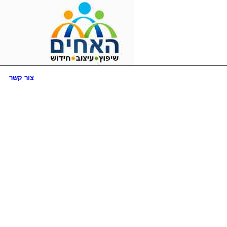
צור קשר
כל
מה
שצריך
לדעת
על
פיצול
דירות